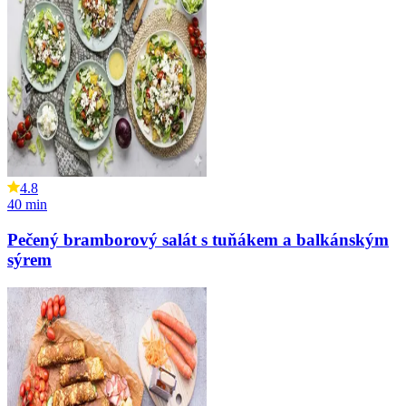
4.8
40
min
Pečený bramborový salát s tuňákem a balkánským
sýrem