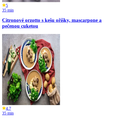
5
35
min
Citronové orzotto s kešu oříšky, mascarpone a
pečenou cuketou
4.7
35
min