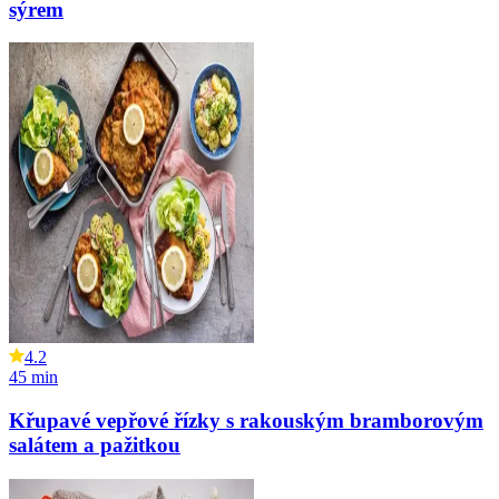
sýrem
4.2
45
min
Křupavé vepřové řízky s rakouským bramborovým
salátem a pažitkou