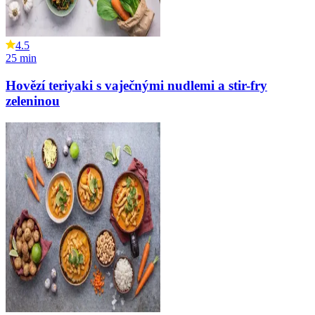
4.5
25
min
Hovězí teriyaki s vaječnými nudlemi a stir-fry
zeleninou