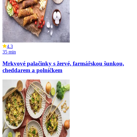
4.3
35
min
Mrkvové palačinky s žervé, farmářskou šunkou,
cheddarem a polníčkem