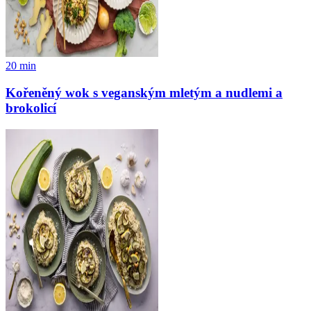
20
min
Kořeněný wok s veganským mletým a nudlemi a
brokolicí