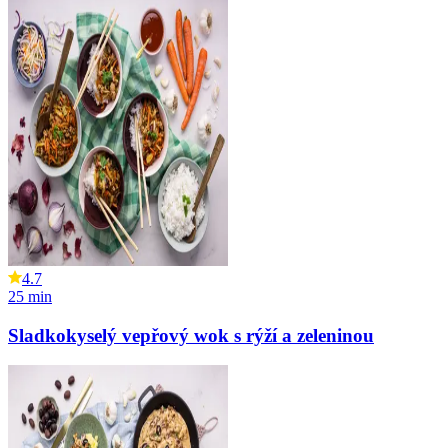
4.7
25
min
Sladkokyselý vepřový wok s rýží a zeleninou