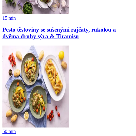
15
min
Pesto těstoviny se sušenými rajčaty, rukolou a
dvěma druhy sýra & Tiramisu
50
min