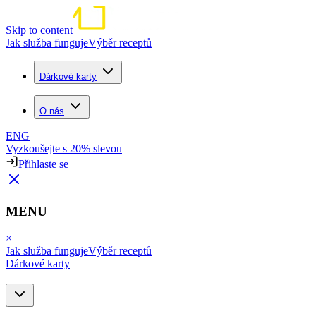
Skip to content
Jak služba funguje
Výběr receptů
Dárkové karty
O nás
ENG
Vyzkoušejte s 20% slevou
Přihlaste se
MENU
×
Jak služba funguje
Výběr receptů
Dárkové karty