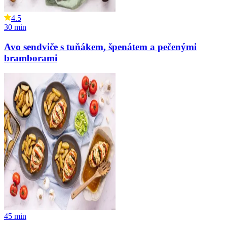
4.5
30
min
Avo sendviče s tuňákem, špenátem a pečenými
bramborami
45
min