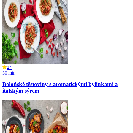
4.5
30
min
Boloňské těstoviny s aromatickými bylinkami a
italským sýrem