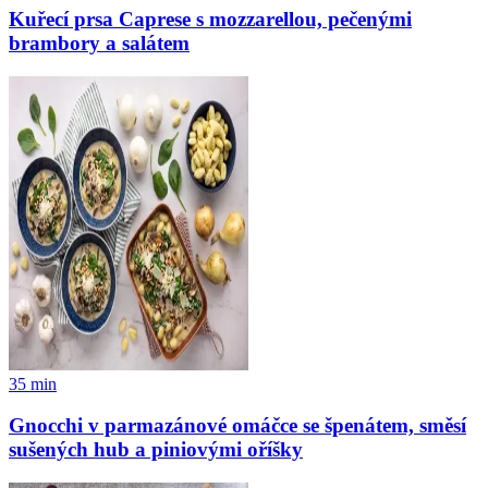
Kuřecí prsa Caprese s mozzarellou, pečenými
brambory a salátem
35
min
Gnocchi v parmazánové omáčce se špenátem, směsí
sušených hub a piniovými oříšky