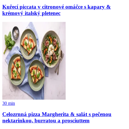
Kuřecí piccata v citronové omáčce s kapary &
krémový italský pletenec
30
min
Celozrnná pizza Margherita & salát s pečenou
nektarinkou, burratou a prosciuttem