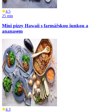
4.5
25
min
Mini pizzy Hawaii s farmářskou šunkou a
ananasem
4.3