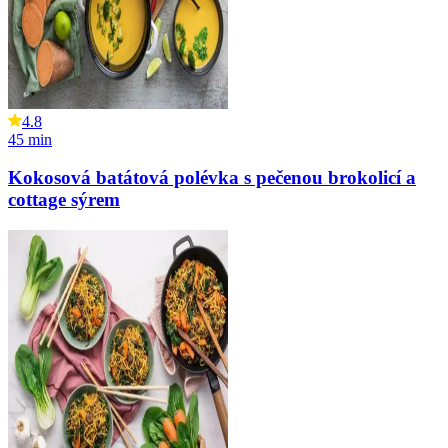
4.8
45
min
Kokosová batátová polévka s pečenou brokolicí a
cottage sýrem