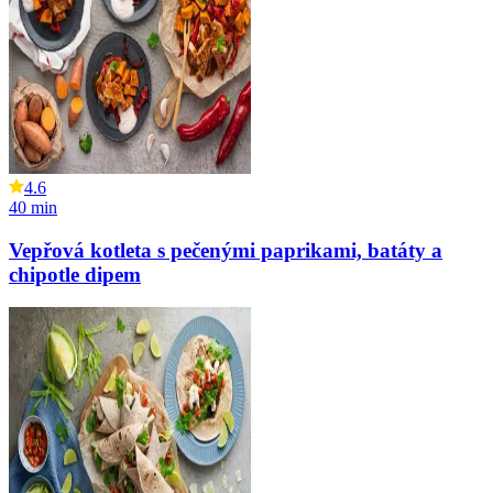
4.6
40
min
Vepřová kotleta s pečenými paprikami, batáty a
chipotle dipem