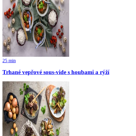
25
min
Trhané vepřové sous-vide s houbami a rýží