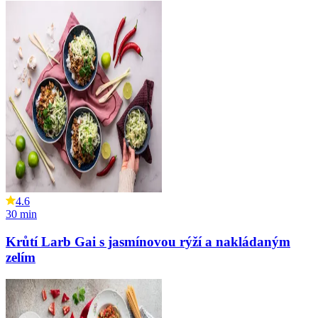
4.6
30
min
Krůtí Larb Gai s jasmínovou rýží a nakládaným
zelím