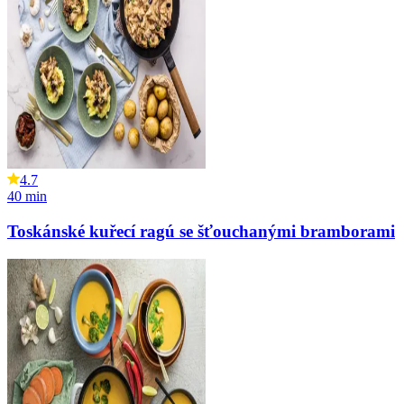
4.7
40
min
Toskánské kuřecí ragú se šťouchanými bramborami