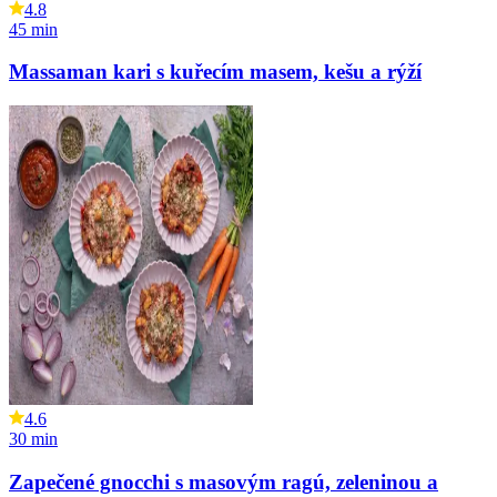
4.8
45
min
Massaman kari s kuřecím masem, kešu a rýží
4.6
30
min
Zapečené gnocchi s masovým ragú, zeleninou a