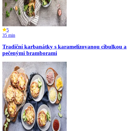
5
35
min
Tradiční karbanátky s karamelizovanou cibulkou a
pečenými bramborami