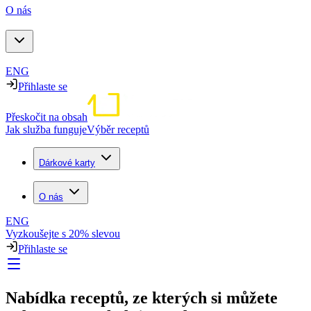
O nás
ENG
Přihlaste se
Přeskočit na obsah
Jak služba funguje
Výběr receptů
Dárkové karty
O nás
ENG
Vyzkoušejte s 20% slevou
Přihlaste se
Nabídka receptů, ze kterých si můžete