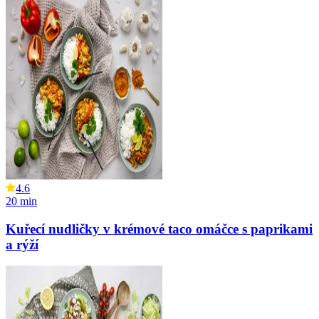
4.6
20
min
Kuřecí nudličky v krémové taco omáčce s paprikami
a rýží