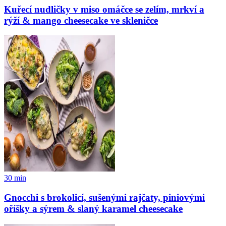
Kuřecí nudličky v miso omáčce se zelím, mrkví a
rýží & mango cheesecake ve skleničce
30
min
Gnocchi s brokolicí, sušenými rajčaty, piniovými
oříšky a sýrem & slaný karamel cheesecake