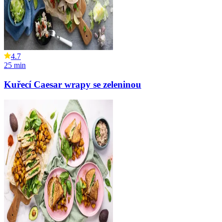
4.7
25
min
Kuřecí Caesar wrapy se zeleninou