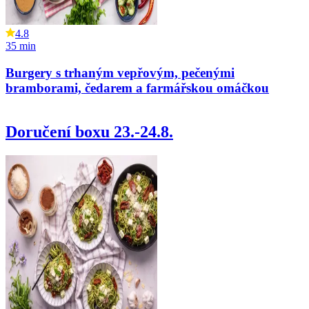
4.8
35
min
Burgery s trhaným vepřovým, pečenými
bramborami, čedarem a farmářskou omáčkou
Doručení boxu 23.-24.8.