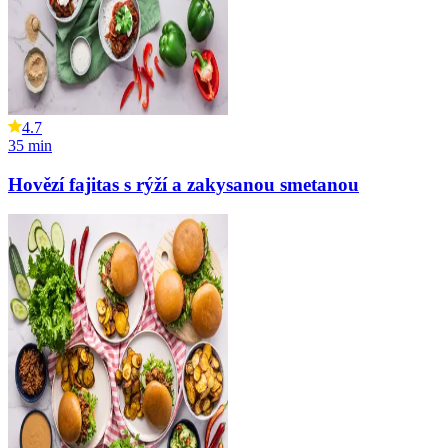
4.7
35
min
Hovězí fajitas s rýží a zakysanou smetanou