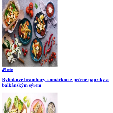
45
min
Bylinkové brambory s omáčkou z pečené papriky a
balkánským sýrem