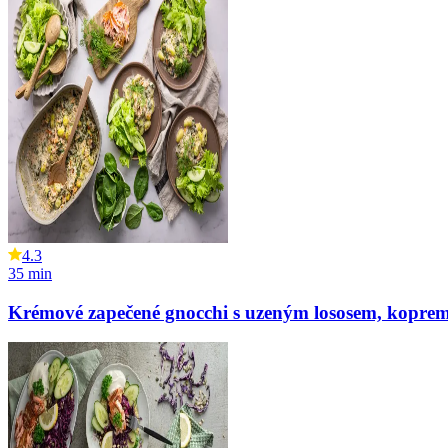
4.3
35
min
Krémové zapečené gnocchi s uzeným lososem, kopre