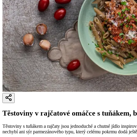
Těstoviny v rajčatové omáčce s tuňákem, 
Těstoviny s tuňákem a rajčaty jsou jednoduché a chutné jídlo inspiro
nechybí ani sýr parmezánového typu, který celému pokrmu dodá ještě