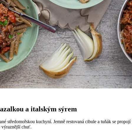
bazalkou a italským sýrem
vané středomořskou kuchyní. Jemně restovaná cibule a tuňák se propojí 
 výraznější chuť.