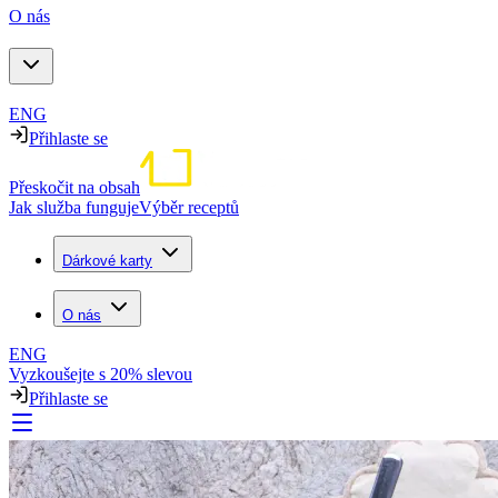
O nás
ENG
Přihlaste se
Přeskočit na obsah
Jak služba funguje
Výběr receptů
Dárkové karty
O nás
ENG
Vyzkoušejte s 20% slevou
Přihlaste se