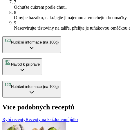
7
Ochuťte cukrem podle chuti.
8
Omyjte bazalku, nakrájejte ji najemno a vmíchejte do omáčky.
9
Naservírujte těstoviny na talíře, přelijte je tuňákovou omáčko
Nutriční informace (na 100g)
Návod k přípravě
Nutriční informace (na 100g)
Více podobných receptů
Rybí recepty
Recepty na každodenní jídlo