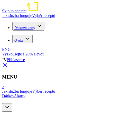
Skip to content
Jak služba funguje
Výběr receptů
Dárkové karty
O nás
ENG
Vyzkoušejte s 20% slevou
Přihlaste se
MENU
×
Jak služba funguje
Výběr receptů
Dárkové karty