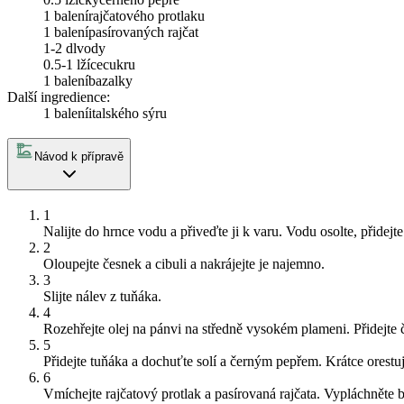
1 balení
rajčatového protlaku
1 balení
pasírovaných rajčat
1-2 dl
vody
0.5-1 lžíce
cukru
1 balení
bazalky
Další ingredience:
1 balení
italského sýru
Návod k přípravě
1
Nalijte do hrnce vodu a přiveďte ji k varu. Vodu osolte, přidej
2
Oloupejte česnek a cibuli a nakrájejte je najemno.
3
Slijte nálev z tuňáka.
4
Rozehřejte olej na pánvi na středně vysokém plameni. Přidejte č
5
Přidejte tuňáka a dochuťte solí a černým pepřem. Krátce orestuj
6
Vmíchejte rajčatový protlak a pasírovaná rajčata. Vypláchněte b