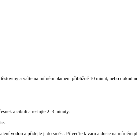
te těstoviny a vařte na mírném plameni přibližně 10 minut, nebo dokud n
esnek a cibuli a restujte 2–3 minuty.
te.
alení vodou a přidejte ji do směsi. Přiveďte k varu a duste na mírném 