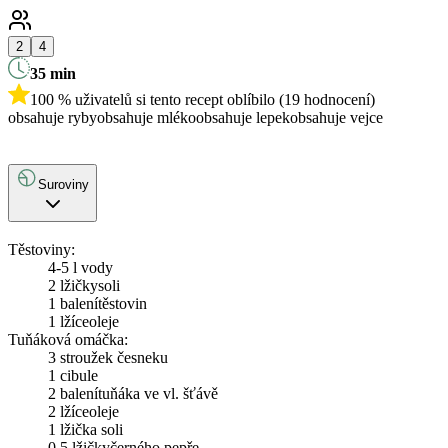
2
4
35
min
100 % uživatelů si tento recept oblíbilo (19 hodnocení)
obsahuje ryby
obsahuje mléko
obsahuje lepek
obsahuje vejce
Suroviny
Těstoviny:
4-5 l vody
2 lžičky
soli
1 balení
těstovin
1 lžíce
oleje
Tuňáková omáčka:
3
stroužek česneku
1
cibule
2 balení
tuňáka ve vl. šťávě
2 lžíce
oleje
1 lžička soli
0.5 lžičky
černého pepře