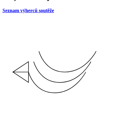
Seznam výherců soutěže