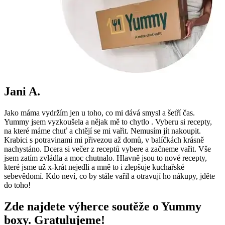
Jani A.
Jako máma vydržím jen u toho, co mi dává smysl a šetří čas.
Yummy jsem vyzkoušela a nějak mě to chytlo . Vyberu si recepty,
na které máme chuť a chtějí se mi vařit. Nemusím jít nakoupit.
Krabici s potravinami mi přivezou až domů, v balíčkách krásně
nachystáno. Dcera si večer z receptů vybere a začneme vařit. Vše
jsem zatím zvládla a moc chutnalo. Hlavně jsou to nové recepty,
které jsme už x-krát nejedli a mně to i zlepšuje kuchařské
sebevědomí. Kdo neví, co by stále vařil a otravují ho nákupy, jděte
do toho!
Zde najdete výherce soutěže o Yummy
boxy. Gratulujeme!