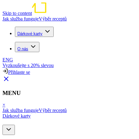
Skip to content
Jak služba funguje
Výběr receptů
Dárkové karty
O nás
ENG
Vyzkoušejte s 20% slevou
Přihlaste se
MENU
×
Jak služba funguje
Výběr receptů
Dárkové karty