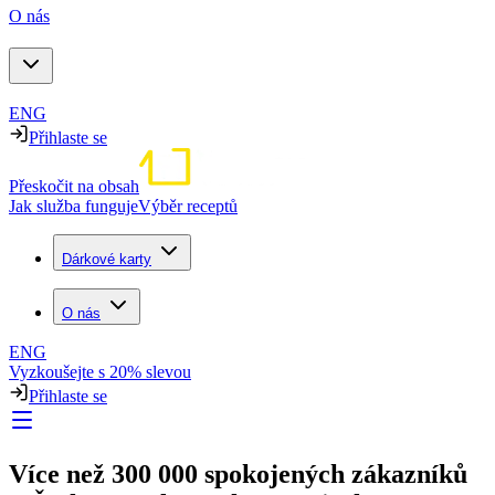
O nás
ENG
Přihlaste se
Přeskočit na obsah
Jak služba funguje
Výběr receptů
Dárkové karty
O nás
ENG
Vyzkoušejte s 20% slevou
Přihlaste se
Více než 300 000 spokojených zákazníků