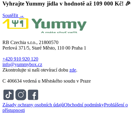
Vyhrajte Yummy jídla v hodnotě až 109 000 Kč! 🎉
Soutěžit →
RB Czechia s.r.o., 21800570
Perlová 371/5, Staré Město, 110 00 Praha 1
+420 910 920 120
info@yummybox.cz
Zkontrolujte si naši otevírací dobu
zde
.
C 406634 vedená u Městského soudu v Praze
Zásady ochrany osobních údajů
Obchodní podmínky
Prohlášení o
přístupnosti