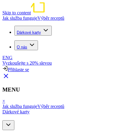
Skip to content
Jak služba funguje
Výběr receptů
Dárkové karty
O nás
ENG
Vyzkoušejte s 20% slevou
Přihlaste se
MENU
×
Jak služba funguje
Výběr receptů
Dárkové karty