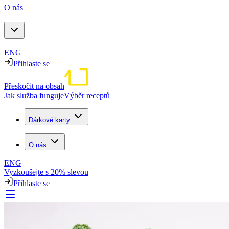
O nás
ENG
Přihlaste se
Přeskočit na obsah
Jak služba funguje
Výběr receptů
Dárkové karty
O nás
ENG
Vyzkoušejte s 20% slevou
Přihlaste se