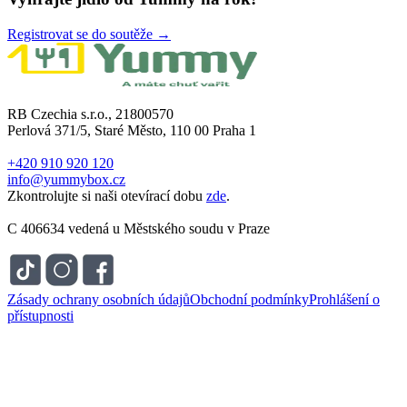
Registrovat se do soutěže →
RB Czechia s.r.o., 21800570
Perlová 371/5, Staré Město, 110 00 Praha 1
+420 910 920 120
info@yummybox.cz
Zkontrolujte si naši otevírací dobu
zde
.
C 406634 vedená u Městského soudu v Praze
Zásady ochrany osobních údajů
Obchodní podmínky
Prohlášení o
přístupnosti