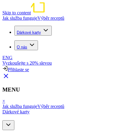
Skip to content
Jak služba funguje
Výběr receptů
Dárkové karty
O nás
ENG
Vyzkoušejte s 20% slevou
Přihlaste se
MENU
×
Jak služba funguje
Výběr receptů
Dárkové karty