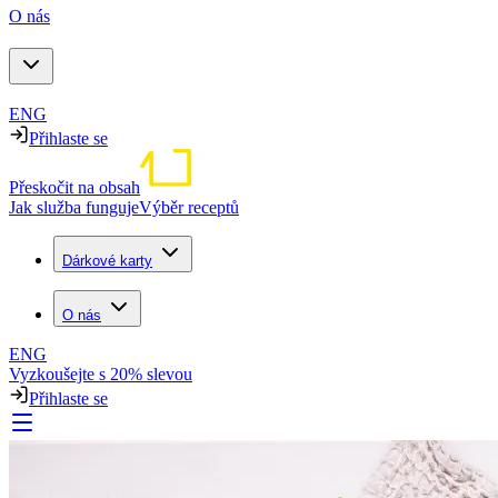
O nás
ENG
Přihlaste se
Přeskočit na obsah
Jak služba funguje
Výběr receptů
Dárkové karty
O nás
ENG
Vyzkoušejte s 20% slevou
Přihlaste se