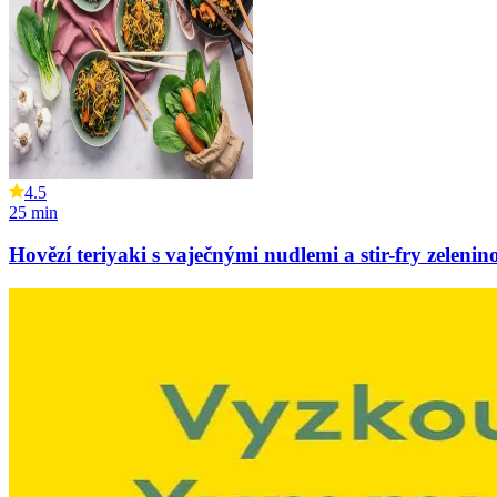
4.5
25
min
Hovězí teriyaki s vaječnými nudlemi a stir-fry zelenin