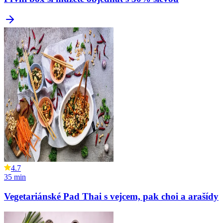
4.7
35
min
Vegetariánské Pad Thai s vejcem, pak choi a arašídy