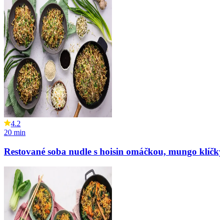
4.2
20
min
Restované soba nudle s hoisin omáčkou, mungo klí