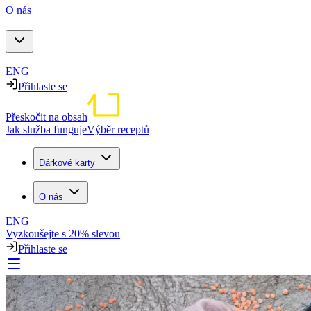
O nás
ENG
Přihlaste se
Přeskočit na obsah
Jak služba funguje
Výběr receptů
Dárkové karty
O nás
ENG
Vyzkoušejte s 20% slevou
Přihlaste se