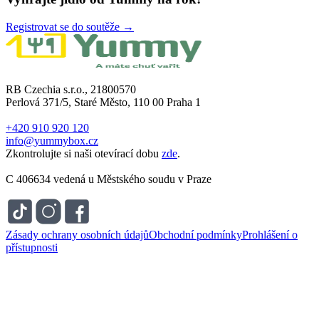
Registrovat se do soutěže →
RB Czechia s.r.o., 21800570
Perlová 371/5, Staré Město, 110 00 Praha 1
+420 910 920 120
info@yummybox.cz
Zkontrolujte si naši otevírací dobu
zde
.
C 406634 vedená u Městského soudu v Praze
Zásady ochrany osobních údajů
Obchodní podmínky
Prohlášení o
přístupnosti