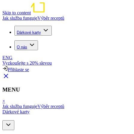
Skip to content
Jak služba funguje
Výběr receptů
Dárkové karty
O nás
ENG
Vyzkoušejte s 20% slevou
Přihlaste se
MENU
×
Jak služba funguje
Výběr receptů
Dárkové karty