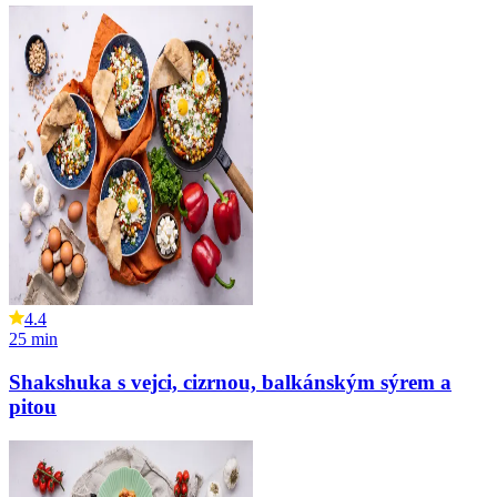
4.4
25
min
Shakshuka s vejci, cizrnou, balkánským sýrem a
pitou