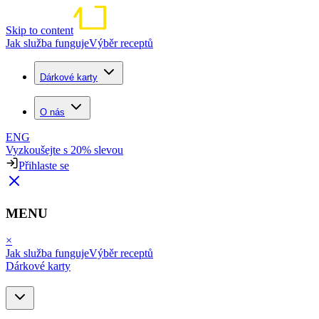
Skip to content
Jak služba funguje
Výběr receptů
Dárkové karty
O nás
ENG
Vyzkoušejte s 20% slevou
Přihlaste se
MENU
×
Jak služba funguje
Výběr receptů
Dárkové karty