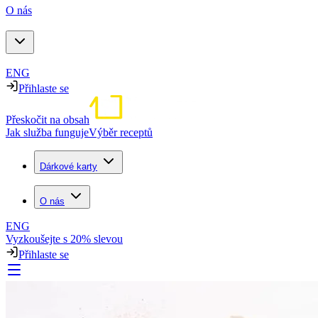
O nás
ENG
Přihlaste se
Přeskočit na obsah
Jak služba funguje
Výběr receptů
Dárkové karty
O nás
ENG
Vyzkoušejte s 20% slevou
Přihlaste se