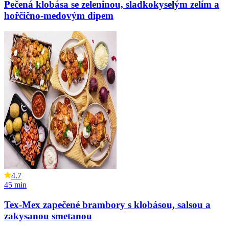
Pečená klobása se zeleninou, sladkokyselým zelím a
hořčično-medovým dipem
4.7
45
min
Tex-Mex zapečené brambory s klobásou, salsou a
zakysanou smetanou