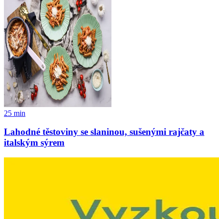
25
min
Lahodné těstoviny se slaninou, sušenými rajčaty a
italským sýrem