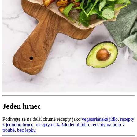
Jeden hrnec
Podívejte se na další chutné recepty jako
vegetariánské jídlo
,
recepty
z jednoho hrnce
,
recepty na každodenní jídlo
,
recepty na jídlo v
troubě
,
bez lepku