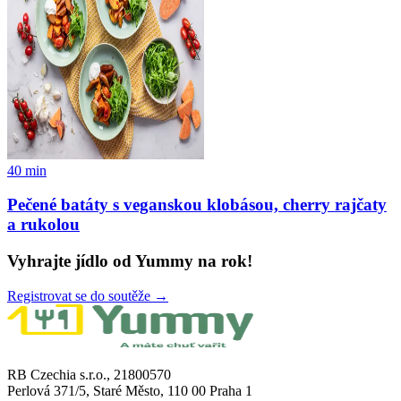
40
min
Pečené batáty s veganskou klobásou, cherry rajčaty
a rukolou
Vyhrajte jídlo od Yummy na rok!
Registrovat se do soutěže →
RB Czechia s.r.o., 21800570
Perlová 371/5, Staré Město, 110 00 Praha 1