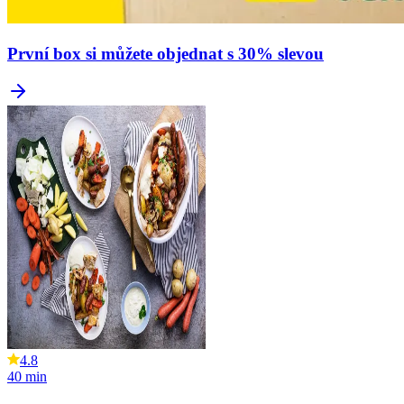
První box si můžete objednat s 30% slevou
4.8
40
min