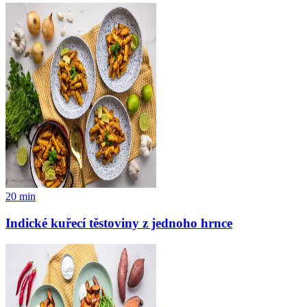
20
min
Indické kuřecí těstoviny z jednoho hrnce