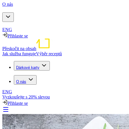
O nás
ENG
Přihlaste se
Přeskočit na obsah
Jak služba funguje
Výběr receptů
Dárkové karty
O nás
ENG
Vyzkoušejte s 20% slevou
Přihlaste se