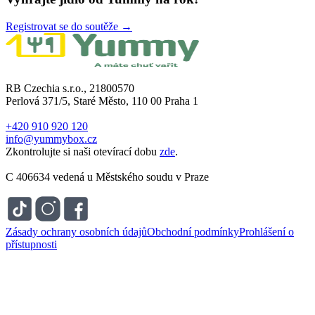
Registrovat se do soutěže →
RB Czechia s.r.o., 21800570
Perlová 371/5, Staré Město, 110 00 Praha 1
+420 910 920 120
info@yummybox.cz
Zkontrolujte si naši otevírací dobu
zde
.
C 406634 vedená u Městského soudu v Praze
Zásady ochrany osobních údajů
Obchodní podmínky
Prohlášení o
přístupnosti