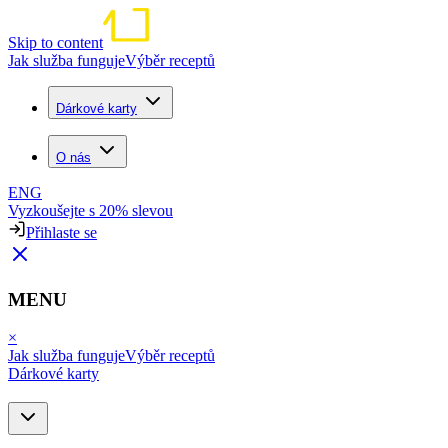
Skip to content
Jak služba funguje
Výběr receptů
Dárkové karty
O nás
ENG
Vyzkoušejte s 20% slevou
Přihlaste se
MENU
×
Jak služba funguje
Výběr receptů
Dárkové karty