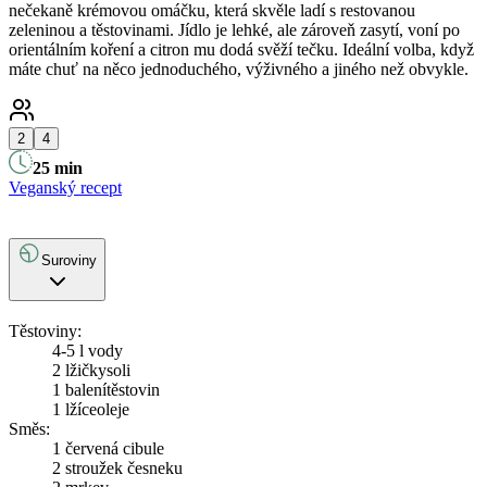
nečekaně krémovou omáčku, která skvěle ladí s restovanou
zeleninou a těstovinami. Jídlo je lehké, ale zároveň zasytí, voní po
orientálním koření a citron mu dodá svěží tečku. Ideální volba, když
máte chuť na něco jednoduchého, výživného a jiného než obvykle.
2
4
25
min
Veganský recept
Suroviny
Těstoviny:
4-5 l vody
2 lžičky
soli
1 balení
těstovin
1 lžíce
oleje
Směs:
1
červená cibule
2
stroužek česneku