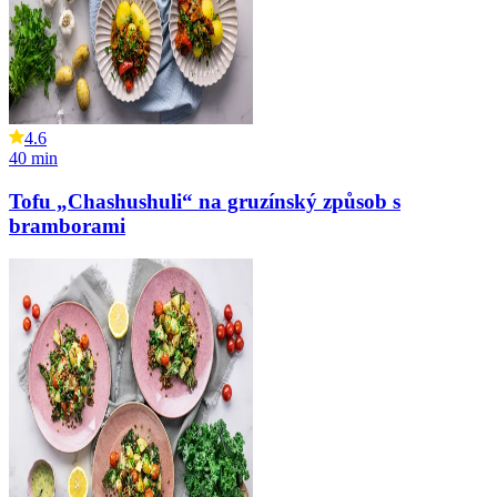
4.6
40
min
Tofu „Chashushuli“ na gruzínský způsob s
bramborami