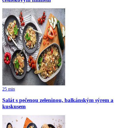
25
min
Salát s pečenou zeleninou, balkánským sýrem a
kuskusem