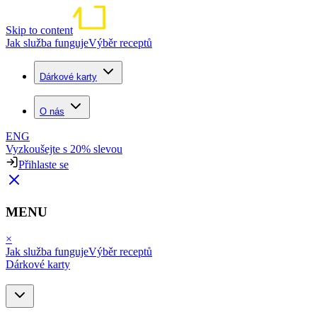
Skip to content
Jak služba funguje
Výběr receptů
Dárkové karty
O nás
ENG
Vyzkoušejte s 20% slevou
Přihlaste se
MENU
×
Jak služba funguje
Výběr receptů
Dárkové karty