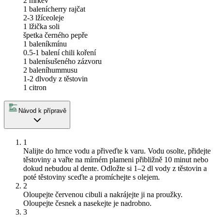
2
mrkev
1 balení
cherry rajčat
2-3 lžíce
oleje
1 lžička soli
špetka černého pepře
1 balení
kmínu
0.5-1 balení
chili koření
1 balení
sušeného zázvoru
2 balení
hummusu
1-2 dl
vody z těstovin
1
citron
Návod k přípravě
1
Nalijte do hrnce vodu a přiveďte k varu. Vodu osolte, přidejte
těstoviny a vařte na mírném plameni přibližně 10 minut nebo
dokud nebudou al dente. Odložte si 1–2 dl vody z těstovin a
poté těstoviny sceďte a promíchejte s olejem.
2
Oloupejte červenou cibuli a nakrájejte ji na proužky.
Oloupejte česnek a nasekejte je nadrobno.
3