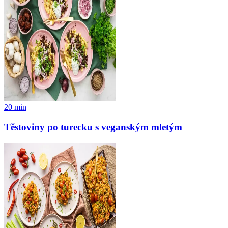
20
min
Těstoviny po turecku s veganským mletým