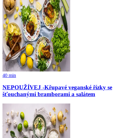
40
min
NEPOUŽÍVEJ -Křupavé veganské řízky se
šťouchanými bramborami a salátem