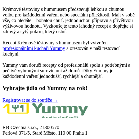
Krémové těstoviny s hummusem představují lehkou a chutnou
volbu pro každodenní vaření nebo speciální příležitosti. Mají v sobě
vše, co hledáte – bohatou chuť, jednoduchou přípravu a přívětivou
výživovou hodnotu. Vyzkoušejte tento lahodný recept a dopřejte si
zdravý a sytý pokrm, který oslní.
Recept Krémové těstoviny s hummusem byl vytvořen
profesionálními kuchaři Yummy
a otestován v naší testovací
kuchyni.
Yummy vám doručí recepty od profesionálů spolu s potřebnými a
pečlivě vybranými surovinami až domů. Díky Yummy je
každodenní vaření jednodušší, rychlejší a chutnější.
Vyhrajte jídlo od Yummy na rok!
Registrovat se do soutěže →
RB Czechia s.r.o., 21800570
Perlová 371/5, Staré Město, 110 00 Praha 1