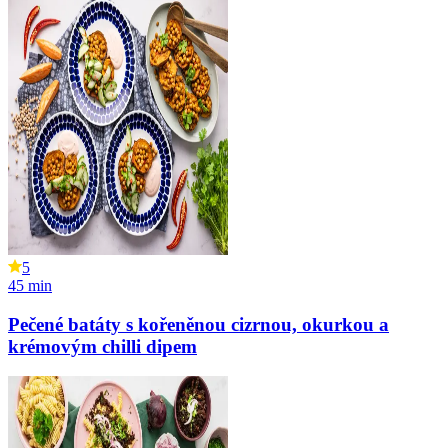
5
45
min
Pečené batáty s kořeněnou cizrnou, okurkou a
krémovým chilli dipem