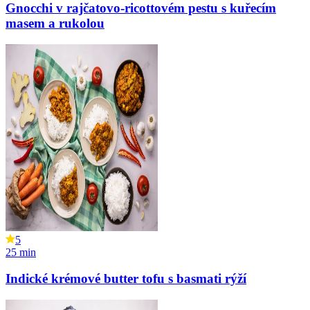
Gnocchi v rajčatovo-ricottovém pestu s kuřecím
masem a rukolou
5
25
min
Indické krémové butter tofu s basmati rýží