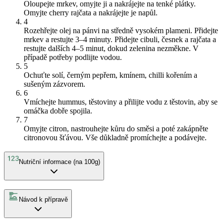
Oloupejte mrkev, omyjte ji a nakrájejte na tenké plátky.
Omyjte cherry rajčata a nakrájejte je napůl.
4
Rozehřejte olej na pánvi na středně vysokém plameni. Přidejte
mrkev a restujte 3–4 minuty. Přidejte cibuli, česnek a rajčata a
restujte dalších 4–5 minut, dokud zelenina nezměkne. V
případě potřeby podlijte vodou.
5
Ochuťte solí, černým pepřem, kmínem, chilli kořením a
sušeným zázvorem.
6
Vmíchejte hummus, těstoviny a přilijte vodu z těstovin, aby se
omáčka dobře spojila.
7
Omyjte citron, nastrouhejte kůru do směsi a poté zakápněte
citronovou šťávou. Vše důkladně promíchejte a podávejte.
Nutriční informace (na 100g)
Návod k přípravě