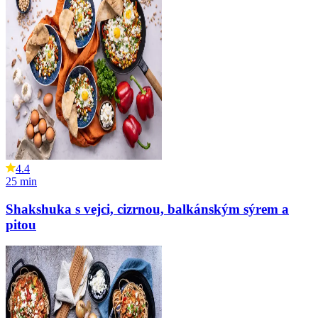
4.4
25
min
Shakshuka s vejci, cizrnou, balkánským sýrem a
pitou