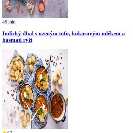
45
min
Indický dhal s uzeným tofu, kokosovým mlékem a
basmati rýží
4.3