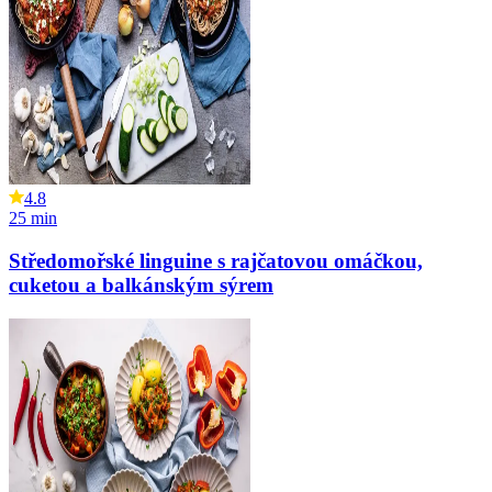
4.8
25
min
Středomořské linguine s rajčatovou omáčkou,
cuketou a balkánským sýrem