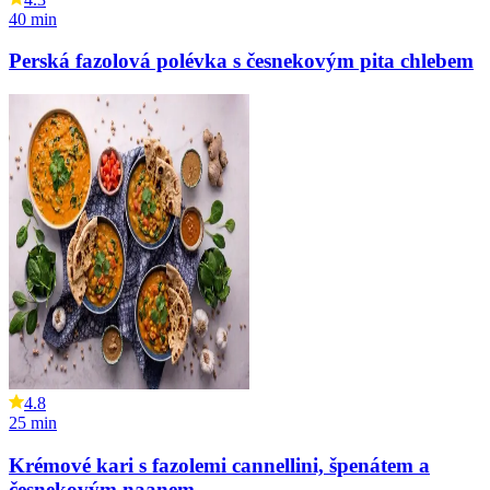
40
min
Perská fazolová polévka s česnekovým pita chlebem
4.8
25
min
Krémové kari s fazolemi cannellini, špenátem a
česnekovým naanem