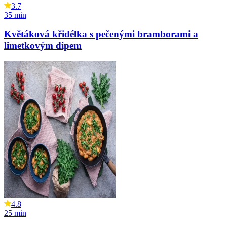
3.7
35
min
Květáková křidélka s pečenými bramborami a
limetkovým dipem
4.8
25
min