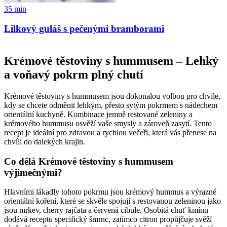
35
min
Lilkový guláš s pečenými bramborami
Krémové těstoviny s hummusem – Lehký
a voňavý pokrm plný chutí
Krémové těstoviny s hummusem jsou dokonalou volbou pro chvíle,
kdy se chcete odměnit lehkým, přesto sytým pokrmem s nádechem
orientální kuchyně. Kombinace jemně restované zeleniny a
krémového hummusu osvěží vaše smysly a zároveň zasytí. Tento
recept je ideální pro zdravou a rychlou večeři, která vás přenese na
chvíli do dalekých krajin.
Co dělá Krémové těstoviny s hummusem
výjimečnými?
Hlavními lákadly tohoto pokrmu jsou krémový hummus a výrazné
orientální koření, které se skvěle spojují s restovanou zeleninou jako
jsou mrkev, cherry rajčata a červená cibule. Osobitá chuť kmínu
dodává receptu specifický šmrnc, zatímco citron propůjčuje svěží