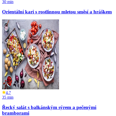
30
min
Orientální kari s rostlinnou mletou směsí a hráškem
4.7
35
min
Řecký salát s balkánským sýrem a pečenými
bramborami