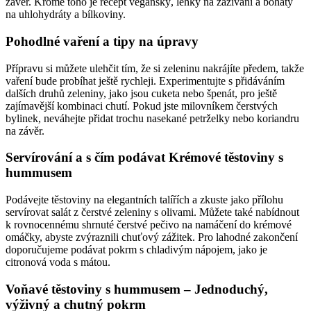
závěr. Kromě toho je recept veganský, lehký na zažívání a bohatý
na uhlohydráty a bílkoviny.
Pohodlné vaření a tipy na úpravy
Přípravu si můžete ulehčit tím, že si zeleninu nakrájíte předem, takže
vaření bude probíhat ještě rychleji. Experimentujte s přidáváním
dalších druhů zeleniny, jako jsou cuketa nebo špenát, pro ještě
zajímavější kombinaci chutí. Pokud jste milovníkem čerstvých
bylinek, neváhejte přidat trochu nasekané petrželky nebo koriandru
na závěr.
Servírování a s čím podávat Krémové těstoviny s
hummusem
Podávejte těstoviny na elegantních talířích a zkuste jako přílohu
servírovat salát z čerstvé zeleniny s olivami. Můžete také nabídnout
k rovnocennému shrnuté čerstvé pečivo na namáčení do krémové
omáčky, abyste zvýraznili chuťový zážitek. Pro lahodné zakončení
doporučujeme podávat pokrm s chladivým nápojem, jako je
citronová voda s mátou.
Voňavé těstoviny s hummusem – Jednoduchý,
výživný a chutný pokrm