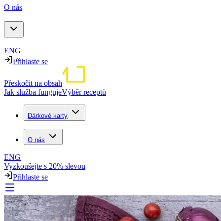
O nás
ENG
Přihlaste se
Přeskočit na obsah
Jak služba funguje
Výběr receptů
Dárkové karty
O nás
ENG
Vyzkoušejte s 20% slevou
Přihlaste se