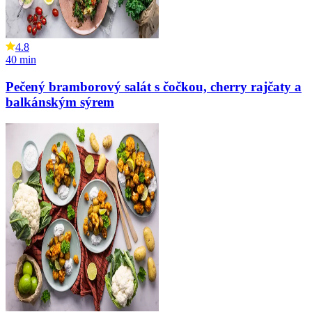
4.8
40
min
Pečený bramborový salát s čočkou, cherry rajčaty a
balkánským sýrem