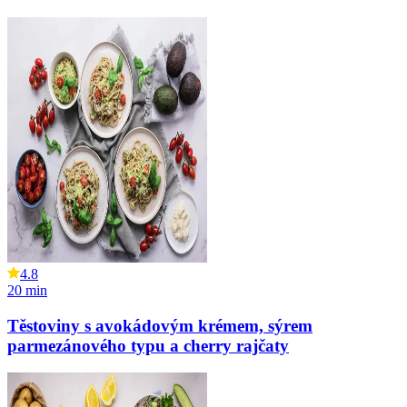
4.8
20
min
Těstoviny s avokádovým krémem, sýrem
parmezánového typu a cherry rajčaty