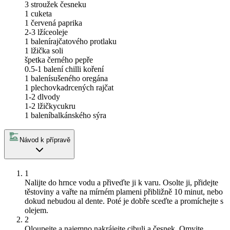
3
stroužek česneku
1
cuketa
1
červená paprika
2-3 lžíce
oleje
1 balení
rajčatového protlaku
1 lžička soli
špetka černého pepře
0.5-1 balení
chilli koření
1 balení
sušeného oregána
1 plechovka
drcených rajčat
1-2 dl
vody
1-2 lžičky
cukru
1 balení
balkánského sýra
Návod k přípravě
1
Nalijte do hrnce vodu a přiveďte ji k varu. Osolte ji, přidejte
těstoviny a vařte na mírném plameni přibližně 10 minut, nebo
dokud nebudou al dente. Poté je dobře sceďte a promíchejte s
olejem.
2
Oloupejte a najemno nakrájejte cibuli a česnek. Omyjte