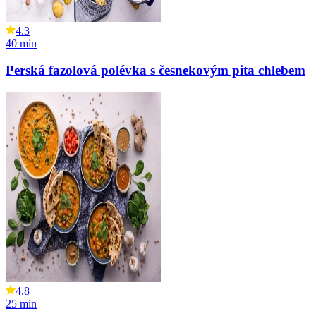
4.3
40
min
Perská fazolová polévka s česnekovým pita chlebem
4.8
25
min