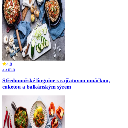
4.8
25
min
Středomořské linguine s rajčatovou omáčkou,
cuketou a balkánským sýrem