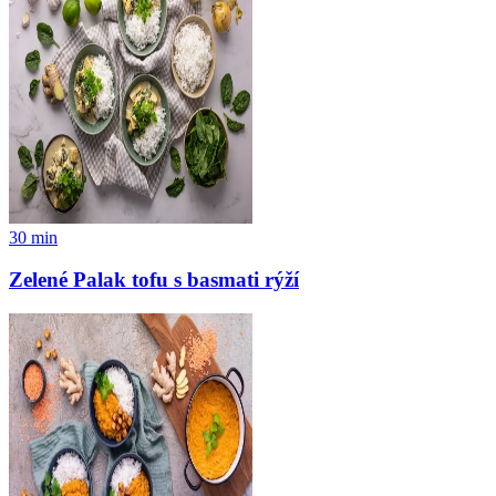
30
min
Zelené Palak tofu s basmati rýží