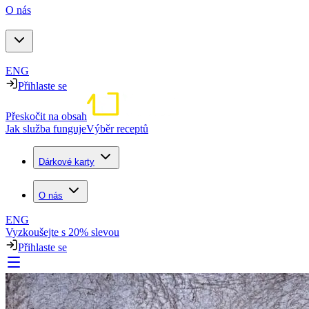
O nás
ENG
Přihlaste se
Přeskočit na obsah
Jak služba funguje
Výběr receptů
Dárkové karty
O nás
ENG
Vyzkoušejte s 20% slevou
Přihlaste se