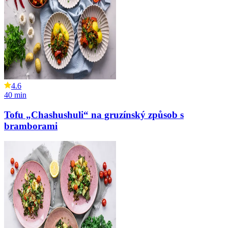
4.6
40
min
Tofu „Chashushuli“ na gruzínský způsob s
bramborami