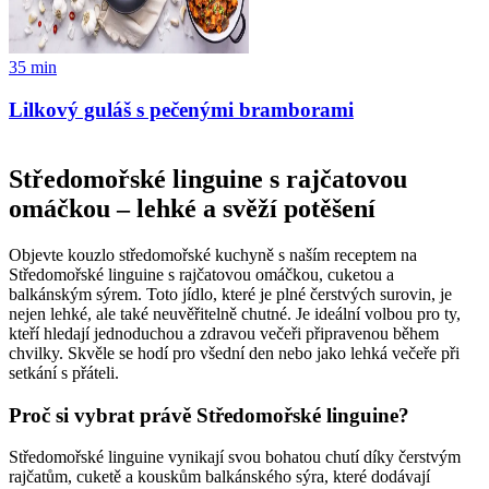
35
min
Lilkový guláš s pečenými bramborami
Středomořské linguine s rajčatovou
omáčkou – lehké a svěží potěšení
Objevte kouzlo středomořské kuchyně s naším receptem na
Středomořské linguine s rajčatovou omáčkou, cuketou a
balkánským sýrem. Toto jídlo, které je plné čerstvých surovin, je
nejen lehké, ale také neuvěřitelně chutné. Je ideální volbou pro ty,
kteří hledají jednoduchou a zdravou večeři připravenou během
chvilky. Skvěle se hodí pro všední den nebo jako lehká večeře při
setkání s přáteli.
Proč si vybrat právě Středomořské linguine?
Středomořské linguine vynikají svou bohatou chutí díky čerstvým
rajčatům, cuketě a kouskům balkánského sýra, které dodávají