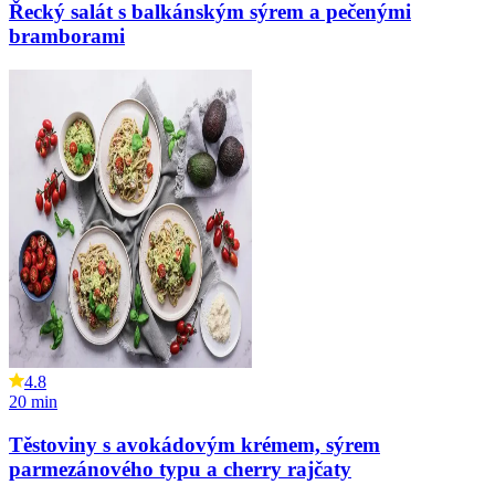
Řecký salát s balkánským sýrem a pečenými
bramborami
4.8
20
min
Těstoviny s avokádovým krémem, sýrem
parmezánového typu a cherry rajčaty