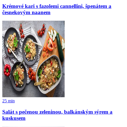
Krémové kari s fazolemi cannellini, špenátem a
česnekovým naanem
25
min
Salát s pečenou zeleninou, balkánským sýrem a
kuskusem