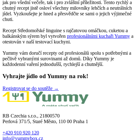
jak pro všední večeře, tak i pro zvláštní příležitosti. Tento rychlý a
chutný recept jistě osloví všechny milovníky lehčích a neutrálních
jídel. Vyzkoušejte je hned a přesvědčte se sami o jejich výjimečné
chuti.
Recept Středomořské linguine s rajčatovou omáčkou, cuketou a
balkánským sýrem byl vytvořen
profesionálními kuchaři Yummy
a
otestován v naší testovací kuchyni.
Yummy vám doručí recepty od profesionálů spolu s potřebnými a
pečlivě vybranými surovinami až domů. Díky Yummy je
každodenní vaření jednodušší, rychlejší a chutnější.
Vyhrajte jídlo od Yummy na rok!
Registrovat se do soutěže →
RB Czechia s.r.o., 21800570
Perlová 371/5, Staré Město, 110 00 Praha 1
+420 910 920 120
info@yummybox.cz