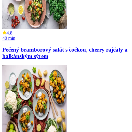
4.8
40
min
Pečený bramborový salát s čočkou, cherry rajčaty a
balkánským sýrem