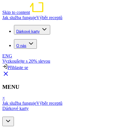
Skip to content
Jak služba funguje
Výběr receptů
Dárkové karty
O nás
ENG
Vyzkoušejte s 20% slevou
Přihlaste se
MENU
×
Jak služba funguje
Výběr receptů
Dárkové karty