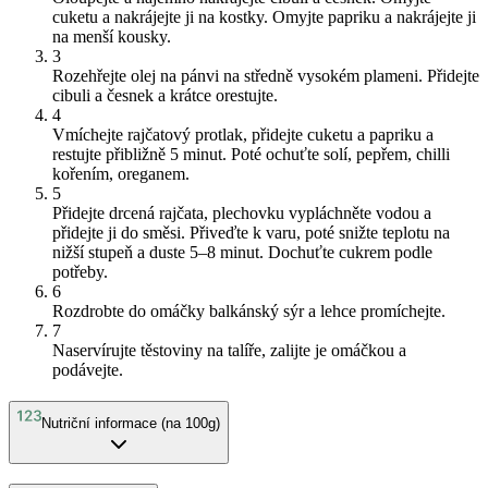
cuketu a nakrájejte ji na kostky. Omyjte papriku a nakrájejte ji
na menší kousky.
3
Rozehřejte olej na pánvi na středně vysokém plameni. Přidejte
cibuli a česnek a krátce orestujte.
4
Vmíchejte rajčatový protlak, přidejte cuketu a papriku a
restujte přibližně 5 minut. Poté ochuťte solí, pepřem, chilli
kořením, oreganem.
5
Přidejte drcená rajčata, plechovku vypláchněte vodou a
přidejte ji do směsi. Přiveďte k varu, poté snižte teplotu na
nižší stupeň a duste 5–8 minut. Dochuťte cukrem podle
potřeby.
6
Rozdrobte do omáčky balkánský sýr a lehce promíchejte.
7
Naservírujte těstoviny na talíře, zalijte je omáčkou a
podávejte.
Nutriční informace (na 100g)