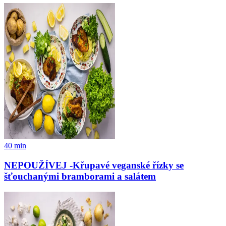
40
min
NEPOUŽÍVEJ -Křupavé veganské řízky se
šťouchanými bramborami a salátem