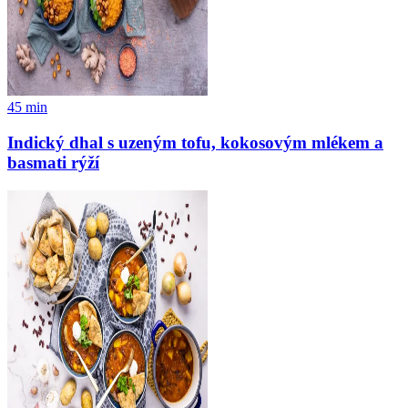
45
min
Indický dhal s uzeným tofu, kokosovým mlékem a
basmati rýží