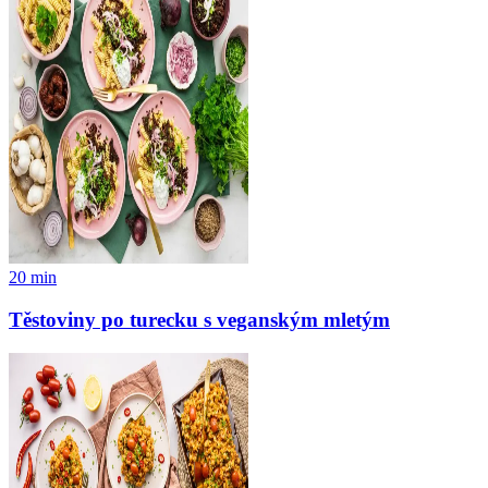
20
min
Těstoviny po turecku s veganským mletým