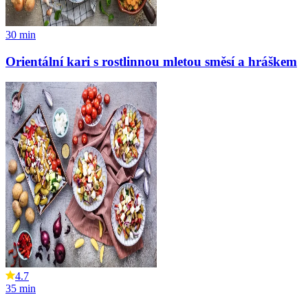
30
min
Orientální kari s rostlinnou mletou směsí a hráškem
4.7
35
min