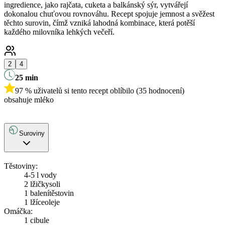
ingredience, jako rajčata, cuketa a balkánský sýr, vytvářejí
dokonalou chuťovou rovnováhu. Recept spojuje jemnost a svěžest
těchto surovin, čímž vzniká lahodná kombinace, která potěší
každého milovníka lehkých večeří.
2
4
25
min
97 % uživatelů si tento recept oblíbilo (35 hodnocení)
obsahuje mléko
Suroviny
Těstoviny:
4-5 l vody
2 lžičky
soli
1 balení
těstovin
1 lžíce
oleje
Omáčka:
1
cibule