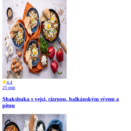
4.4
25
min
Shakshuka s vejci, cizrnou, balkánským sýrem a
pitou