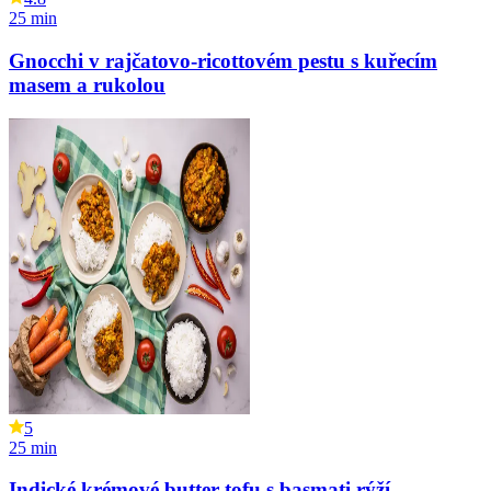
25
min
Gnocchi v rajčatovo-ricottovém pestu s kuřecím
masem a rukolou
5
25
min
Indické krémové butter tofu s basmati rýží