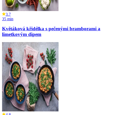
3.7
35
min
Květáková křidélka s pečenými bramborami a
limetkovým dipem
4.8