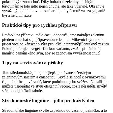
pokrmu výraznou chuť. Díky bohatosti zeleniny a lehkým
těstovinám je toto jídlo nejen chutné, ale také výživné. Obsahuje
vyvážený podíl bílkovin a sacharidů, díky čemuž vás zasytí, aniž
byste se cítili těžce.
Praktické tipy pro rychlou přípravu
Lmáte-li na přípravu málo času, doporučujeme nakrájet zeleninu
předem a nechat si ji připravenou v lednici. Milovníci sýra mohou
přidat více balkánského sýra pro ještě intenzivnější chuťový zážitek.
Pokud preferujete vegetariánskou variantu, zvažte přidání tofu
namísto balkánského sýra, aby se zachovala vyváženost chutí.
Tipy na servírování a přílohy
Toto středomořské jídlo je nejlepší podávané s čerstvým
zeleninovým salátem a chiabattou. Skvěle se hodí k bylinkovému
čaji nebo citronové vodě, které podtrhnou jeho svěžest. Na talíři ho
můžete uspořádat ve stylu elegantní večeře, což z něj udělá skvělý
středobod jakékoli tabule.
Středomořské linguine – jídlo pro každý den
Středomořské linguine skvěle zapadnou do vašeho jídelníčku, a to