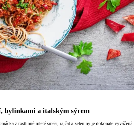
í, bylinkami a italským sýrem
á omáčka z rostlinné mleté směsi, rajčat a zeleniny je dokonale vyvážená