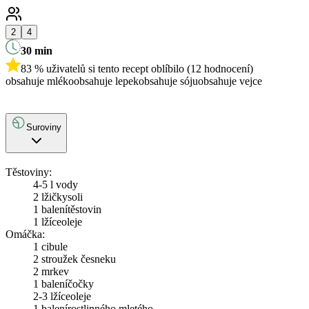
2
4
30
min
83 % uživatelů si tento recept oblíbilo (12 hodnocení)
obsahuje mléko
obsahuje lepek
obsahuje sóju
obsahuje vejce
Suroviny
Těstoviny:
4-5 l vody
2 lžičky
soli
1 balení
těstovin
1 lžíce
oleje
Omáčka:
1
cibule
2
stroužek česneku
2
mrkev
1 balení
čočky
2-3 lžíce
oleje
1 balení
rostlinného mletého