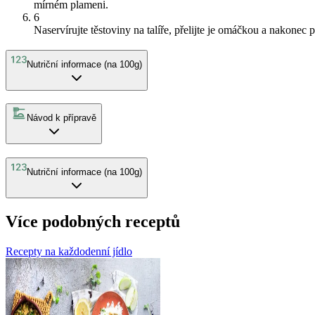
mírném plameni.
6
Naservírujte těstoviny na talíře, přelijte je omáčkou a nakonec
Nutriční informace (na 100g)
Návod k přípravě
Nutriční informace (na 100g)
Více podobných receptů
Recepty na každodenní jídlo