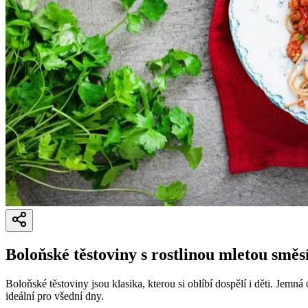
Boloňské těstoviny s rostlinou mletou směs
Boloňské těstoviny jsou klasika, kterou si oblíbí dospělí i děti. Jemn
ideální pro všední dny.