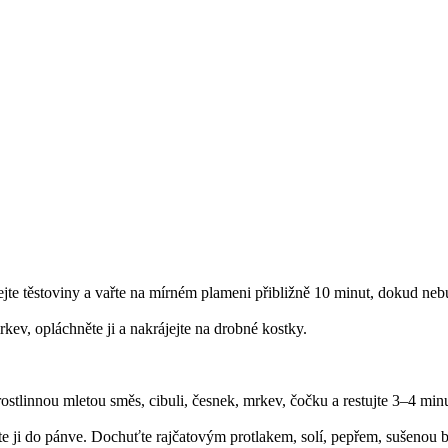
dejte těstoviny a vařte na mírném plameni přibližně 10 minut, dokud neb
rkev, opláchněte ji a nakrájejte na drobné kostky.
ostlinnou mletou směs, cibuli, česnek, mrkev, čočku a restujte 3–4 min
ilijte ji do pánve. Dochuťte rajčatovým protlakem, solí, pepřem, sušenou