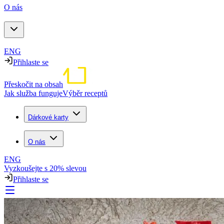
O nás
ENG
Přihlaste se
Přeskočit na obsah
Jak služba funguje
Výběr receptů
Dárkové karty
O nás
ENG
Vyzkoušejte s 20% slevou
Přihlaste se