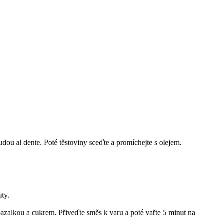
udou al dente. Poté těstoviny sceďte a promíchejte s olejem.
uty.
 bazalkou a cukrem. Přiveďte směs k varu a poté vařte 5 minut na