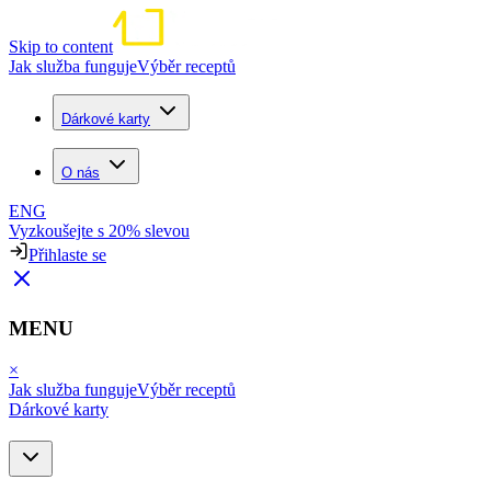
Skip to content
Jak služba funguje
Výběr receptů
Dárkové karty
O nás
ENG
Vyzkoušejte s 20% slevou
Přihlaste se
MENU
×
Jak služba funguje
Výběr receptů
Dárkové karty