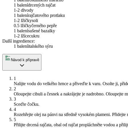
1 balení
drcených rajčat
1-2 dl
vody
1 balení
rajčatového protlaku
1-2 lžičky
soli
0.5 lžičky
černého pepře
1 balení
sušené bazalky
1-2 lžíce
cukru
Další ingredience:
1 balení
italského sýru
Návod k přípravě
1
Nalijte vodu do velkého hrnce a přiveďte k varu. Osolte ji, při
2
Oloupejte cibuli a česnek a nakrájejte je nadrobno. Oloupejte m
3
Sceďte čočku.
4
Rozehřejte olej na pánvi na středně vysokém plameni. Přidejte r
5
Přilijte drcená rajčata, obal od rajčat propláchněte vodou a př