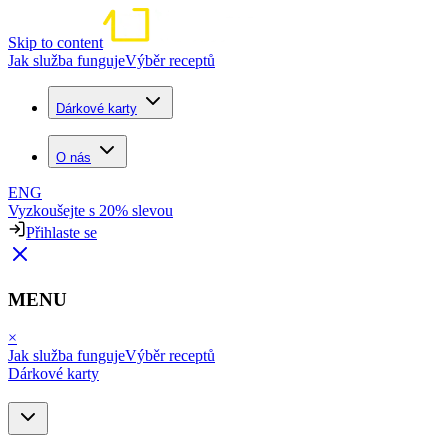
Skip to content
Jak služba funguje
Výběr receptů
Dárkové karty
O nás
ENG
Vyzkoušejte s 20% slevou
Přihlaste se
MENU
×
Jak služba funguje
Výběr receptů
Dárkové karty