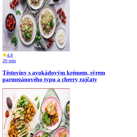
4.8
20
min
Těstoviny s avokádovým krémem, sýrem
parmezánového typu a cherry rajčaty