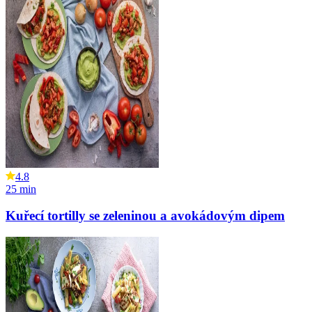
4.8
25
min
Kuřecí tortilly se zeleninou a avokádovým dipem