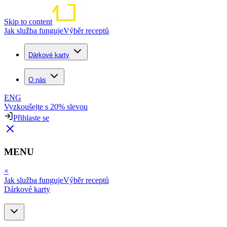
Skip to content
Jak služba funguje
Výběr receptů
Dárkové karty
O nás
ENG
Vyzkoušejte s 20% slevou
Přihlaste se
MENU
×
Jak služba funguje
Výběr receptů
Dárkové karty