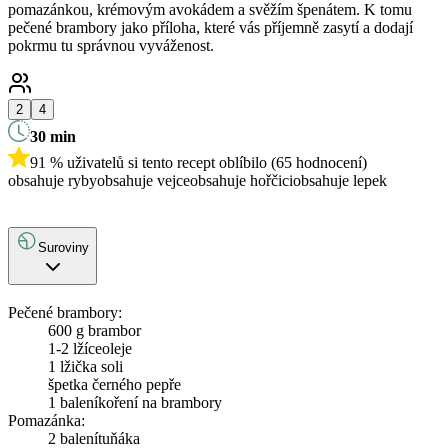
pomazánkou, krémovým avokádem a svěžím špenátem. K tomu
pečené brambory jako příloha, které vás příjemně zasytí a dodají
pokrmu tu správnou vyváženost.
2
4
30
min
91 % uživatelů si tento recept oblíbilo (65 hodnocení)
obsahuje ryby
obsahuje vejce
obsahuje hořčici
obsahuje lepek
Suroviny
Pečené brambory:
600 g brambor
1-2 lžíce
oleje
1 lžička soli
špetka černého pepře
1 balení
koření na brambory
Pomazánka:
2 balení
tuňáka