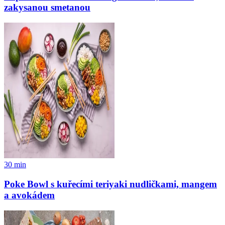
zakysanou smetanou
30
min
Poke Bowl s kuřecími teriyaki nudličkami, mangem
a avokádem