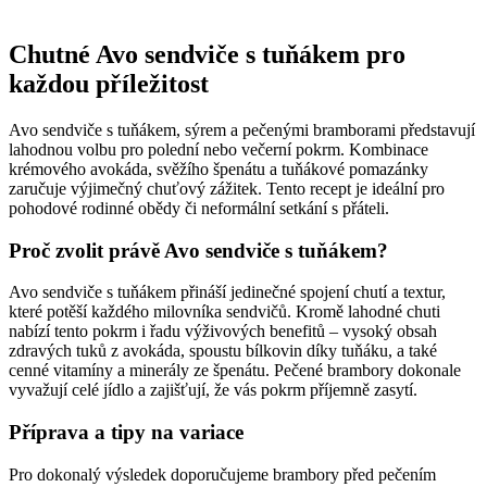
Chutné Avo sendviče s tuňákem pro
každou příležitost
Avo sendviče s tuňákem, sýrem a pečenými bramborami představují
lahodnou volbu pro polední nebo večerní pokrm. Kombinace
krémového avokáda, svěžího špenátu a tuňákové pomazánky
zaručuje výjimečný chuťový zážitek. Tento recept je ideální pro
pohodové rodinné obědy či neformální setkání s přáteli.
Proč zvolit právě Avo sendviče s tuňákem?
Avo sendviče s tuňákem přináší jedinečné spojení chutí a textur,
které potěší každého milovníka sendvičů. Kromě lahodné chuti
nabízí tento pokrm i řadu výživových benefitů – vysoký obsah
zdravých tuků z avokáda, spoustu bílkovin díky tuňáku, a také
cenné vitamíny a minerály ze špenátu. Pečené brambory dokonale
vyvažují celé jídlo a zajišťují, že vás pokrm příjemně zasytí.
Příprava a tipy na variace
Pro dokonalý výsledek doporučujeme brambory před pečením