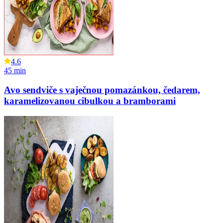
4.6
45
min
Avo sendviče s vaječnou pomazánkou, čedarem,
karamelizovanou cibulkou a bramborami