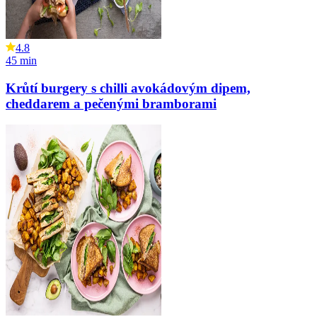
4.8
45
min
Krůtí burgery s chilli avokádovým dipem,
cheddarem a pečenými bramborami