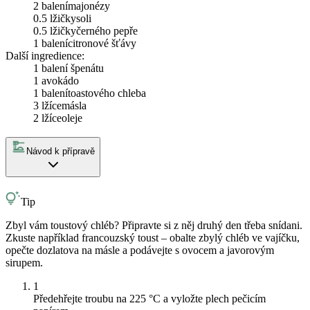
2 balení
majonézy
0.5 lžičky
soli
0.5 lžičky
černého pepře
1 balení
citronové šťávy
Další ingredience:
1 balení
špenátu
1
avokádo
1 balení
toastového chleba
3 lžíce
másla
2 lžíce
oleje
Návod k přípravě
Tip
Zbyl vám toustový chléb? Připravte si z něj druhý den třeba snídani.
Zkuste například francouzský toust – obalte zbylý chléb ve vajíčku,
opečte dozlatova na másle a podávejte s ovocem a javorovým
sirupem.
1
Předehřejte troubu na 225 °C a vyložte plech pečicím