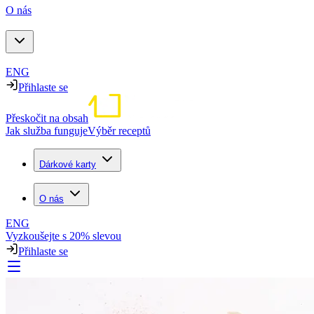
O nás
ENG
Přihlaste se
Přeskočit na obsah
Jak služba funguje
Výběr receptů
Dárkové karty
O nás
ENG
Vyzkoušejte s 20% slevou
Přihlaste se