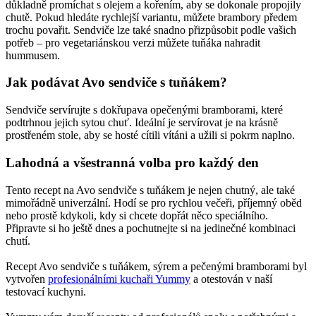
důkladně promíchat s olejem a kořením, aby se dokonale propojily
chutě. Pokud hledáte rychlejší variantu, můžete brambory předem
trochu povařit. Sendviče lze také snadno přizpůsobit podle vašich
potřeb – pro vegetariánskou verzi můžete tuňáka nahradit
hummusem.
Jak podávat Avo sendviče s tuňákem?
Sendviče servírujte s dokřupava opečenými bramborami, které
podtrhnou jejich sytou chuť. Ideální je servírovat je na krásně
prostřeném stole, aby se hosté cítili vítáni a užili si pokrm naplno.
Lahodná a všestranná volba pro každý den
Tento recept na Avo sendviče s tuňákem je nejen chutný, ale také
mimořádně univerzální. Hodí se pro rychlou večeři, příjemný oběd
nebo prostě kdykoli, kdy si chcete dopřát něco speciálního.
Připravte si ho ještě dnes a pochutnejte si na jedinečné kombinaci
chutí.
Recept Avo sendviče s tuňákem, sýrem a pečenými bramborami byl
vytvořen
profesionálními kuchaři Yummy
a otestován v naší
testovací kuchyni.