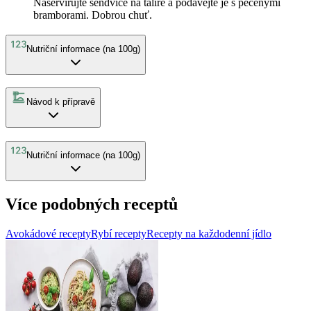
Naservírujte sendviče na talíře a podávejte je s pečenými
bramborami. Dobrou chuť.
Nutriční informace (na 100g)
Návod k přípravě
Nutriční informace (na 100g)
Více podobných receptů
Avokádové recepty
Rybí recepty
Recepty na každodenní jídlo