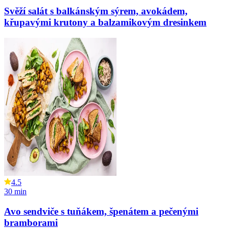
Svěží salát s balkánským sýrem, avokádem,
křupavými krutony a balzamikovým dresinkem
4.5
30
min
Avo sendviče s tuňákem, špenátem a pečenými
bramborami