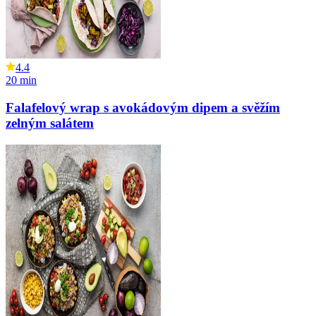
4.4
20
min
Falafelový wrap s avokádovým dipem a svěžím
zelným salátem