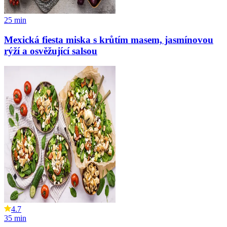
25
min
Mexická fiesta miska s krůtím masem, jasmínovou
rýží a osvěžující salsou
4.7
35
min