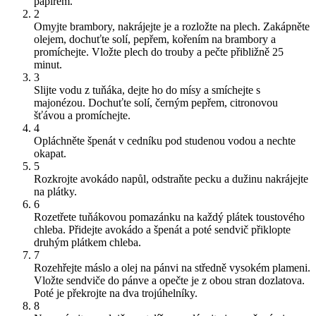
papírem.
2
Omyjte brambory, nakrájejte je a rozložte na plech. Zakápněte
olejem, dochuťte solí, pepřem, kořením na brambory a
promíchejte. Vložte plech do trouby a pečte přibližně 25
minut.
3
Slijte vodu z tuňáka, dejte ho do mísy a smíchejte s
majonézou. Dochuťte solí, černým pepřem, citronovou
šťávou a promíchejte.
4
Opláchněte špenát v cedníku pod studenou vodou a nechte
okapat.
5
Rozkrojte avokádo napůl, odstraňte pecku a dužinu nakrájejte
na plátky.
6
Rozetřete tuňákovou pomazánku na každý plátek toustového
chleba. Přidejte avokádo a špenát a poté sendvič přiklopte
druhým plátkem chleba.
7
Rozehřejte máslo a olej na pánvi na středně vysokém plameni.
Vložte sendviče do pánve a opečte je z obou stran dozlatova.
Poté je překrojte na dva trojúhelníky.
8