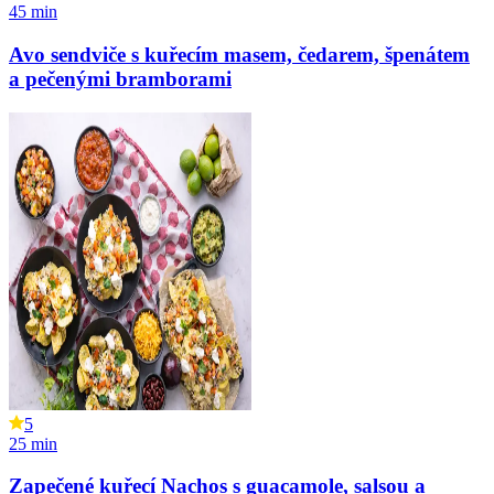
45
min
Avo sendviče s kuřecím masem, čedarem, špenátem
a pečenými bramborami
5
25
min
Zapečené kuřecí Nachos s guacamole, salsou a