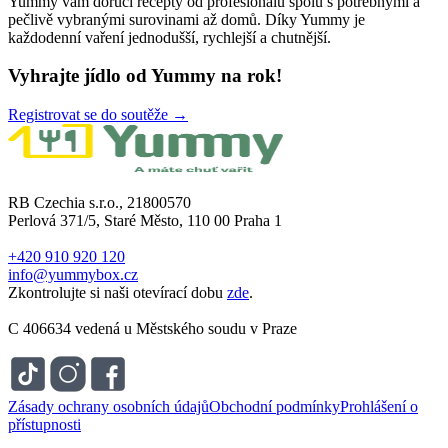
Yummy vám doručí recepty od profesionálů spolu s potřebnými a
pečlivě vybranými surovinami až domů. Díky Yummy je
každodenní vaření jednodušší, rychlejší a chutnější.
Vyhrajte jídlo od Yummy na rok!
Registrovat se do soutěže →
RB Czechia s.r.o., 21800570
Perlová 371/5, Staré Město, 110 00 Praha 1
+420 910 920 120
info@yummybox.cz
Zkontrolujte si naši otevírací dobu
zde
.
C 406634 vedená u Městského soudu v Praze
Zásady ochrany osobních údajů
Obchodní podmínky
Prohlášení o
přístupnosti