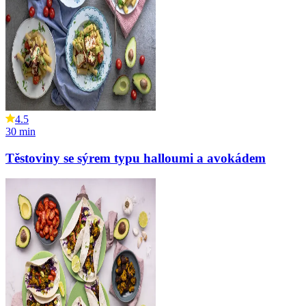
4.5
30
min
Těstoviny se sýrem typu halloumi a avokádem