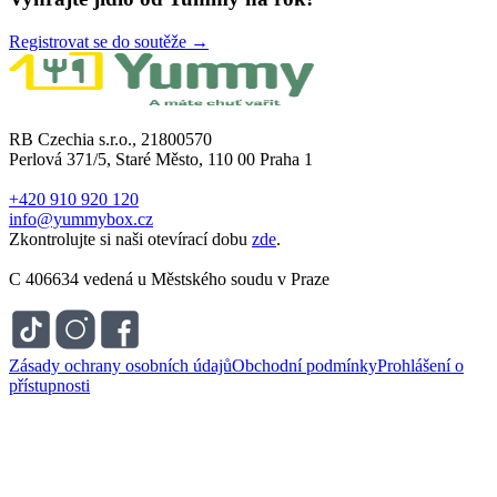
Registrovat se do soutěže →
RB Czechia s.r.o., 21800570
Perlová 371/5, Staré Město, 110 00 Praha 1
+420 910 920 120
info@yummybox.cz
Zkontrolujte si naši otevírací dobu
zde
.
C 406634 vedená u Městského soudu v Praze
Zásady ochrany osobních údajů
Obchodní podmínky
Prohlášení o
přístupnosti