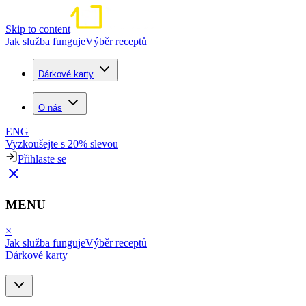
Skip to content
Jak služba funguje
Výběr receptů
Dárkové karty
O nás
ENG
Vyzkoušejte s 20% slevou
Přihlaste se
MENU
×
Jak služba funguje
Výběr receptů
Dárkové karty