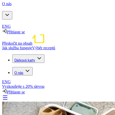
O nás
ENG
Přihlaste se
Přeskočit na obsah
Jak služba funguje
Výběr receptů
Dárkové karty
O nás
ENG
Vyzkoušejte s 20% slevou
Přihlaste se