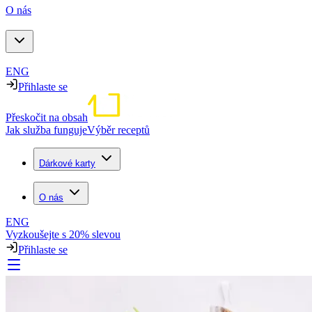
O nás
ENG
Přihlaste se
Přeskočit na obsah
Jak služba funguje
Výběr receptů
Dárkové karty
O nás
ENG
Vyzkoušejte s 20% slevou
Přihlaste se