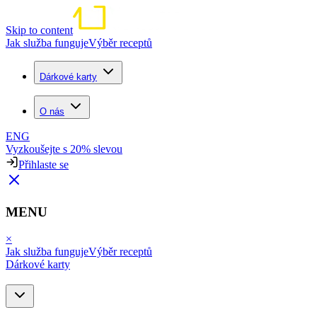
Skip to content
Jak služba funguje
Výběr receptů
Dárkové karty
O nás
ENG
Vyzkoušejte s 20% slevou
Přihlaste se
MENU
×
Jak služba funguje
Výběr receptů
Dárkové karty