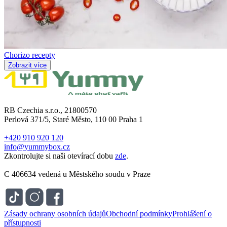
Chorizo ​​recepty
Zobrazit více
RB Czechia s.r.o., 21800570
Perlová 371/5, Staré Město, 110 00 Praha 1
+420 910 920 120
info@yummybox.cz
Zkontrolujte si naši otevírací dobu
zde
.
C 406634 vedená u Městského soudu v Praze
Zásady ochrany osobních údajů
Obchodní podmínky
Prohlášení o
přístupnosti