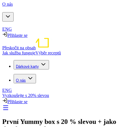
O nás
ENG
Přihlaste se
Přeskočit na obsah
Jak služba funguje
Výběr receptů
Dárkové karty
O nás
ENG
Vyzkoušejte s 20% slevou
Přihlaste se
První Yummy box s 20 % slevou + jako