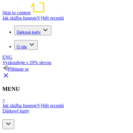
Skip to content
Jak služba funguje
Výběr receptů
Dárkové karty
O nás
ENG
Vyzkoušejte s 20% slevou
Přihlaste se
MENU
×
Jak služba funguje
Výběr receptů
Dárkové karty