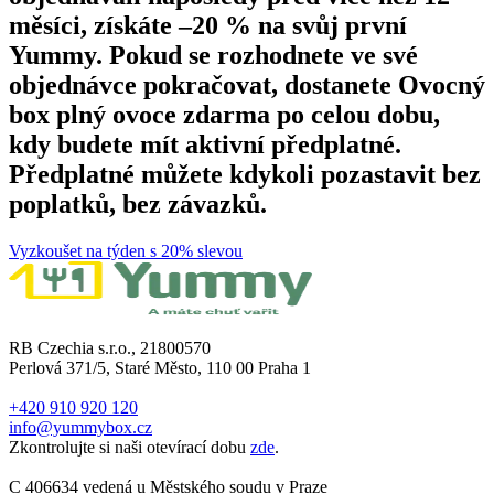
měsíci, získáte –20 % na svůj první
Yummy. Pokud se rozhodnete ve své
objednávce pokračovat, dostanete Ovocný
box plný ovoce zdarma po celou dobu,
kdy budete mít aktivní předplatné.
Předplatné můžete kdykoli pozastavit bez
poplatků, bez závazků.
Vyzkoušet na týden s 20% slevou
RB Czechia s.r.o., 21800570
Perlová 371/5, Staré Město, 110 00 Praha 1
+420 910 920 120
info@yummybox.cz
Zkontrolujte si naši otevírací dobu
zde
.
C 406634 vedená u Městského soudu v Praze