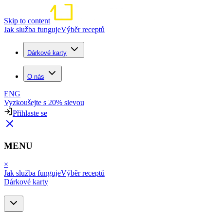
Skip to content
Jak služba funguje
Výběr receptů
Dárkové karty
O nás
ENG
Vyzkoušejte s 20% slevou
Přihlaste se
MENU
×
Jak služba funguje
Výběr receptů
Dárkové karty