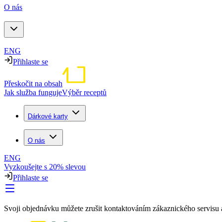
O nás
ENG
Přihlaste se
Přeskočit na obsah
Jak služba funguje
Výběr receptů
Dárkové karty
O nás
ENG
Vyzkoušejte s 20% slevou
Přihlaste se
Svoji objednávku můžete zrušit kontaktováním zákaznického servisu