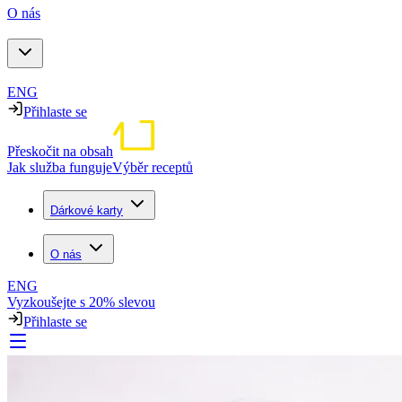
O nás
ENG
Přihlaste se
Přeskočit na obsah
Jak služba funguje
Výběr receptů
Dárkové karty
O nás
ENG
Vyzkoušejte s 20% slevou
Přihlaste se