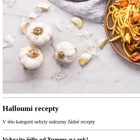
Halloumi recepty
V této kategorii nebyly nalezeny žádné recepty
Vyhrajte jídlo od Yummy na rok!