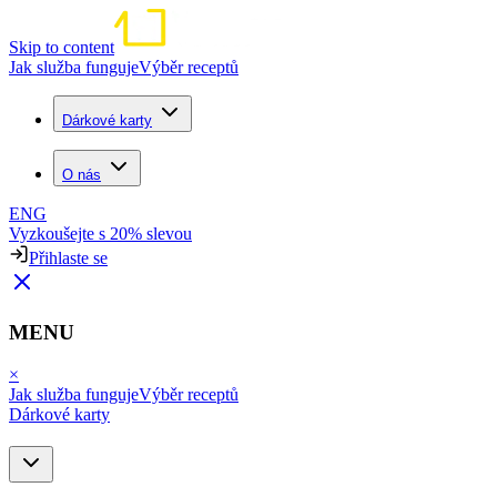
Skip to content
Jak služba funguje
Výběr receptů
Dárkové karty
O nás
ENG
Vyzkoušejte s 20% slevou
Přihlaste se
MENU
×
Jak služba funguje
Výběr receptů
Dárkové karty